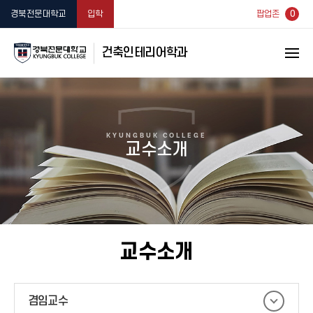
0
경북전문대학교
입학
팝업존
건축인테리어학과
KYUNGBUK COLLEGE
교수소개
교수소개
겸임교수