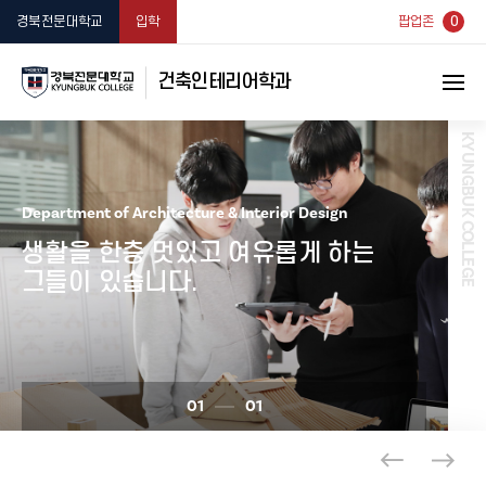
0
경북전문대학교
입학
팝업존
건축인테리어학과
Department of Architecture & Interior Design
생활을 한층 멋있고 여유롭게 하는
그들이 있습니다.
01
01